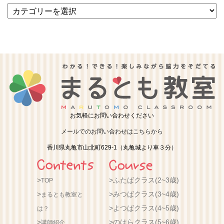
カ
テ
ゴ
リ
ー
お気軽にお問い合わせください
メールでのお問い合わせはこちらから
香川県丸亀市山北町629-1（丸亀城より車３分）
ふたばクラス(2~3歳)
TOP
みつばクラス(3~4歳)
まるとも教室と
よつばクラス(4~5歳)
は？
のはらクラス(5~6歳)
講師紹介