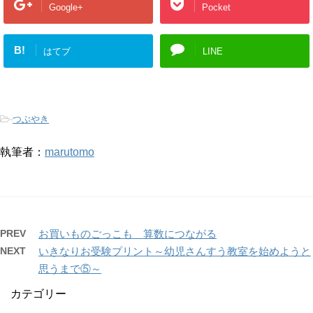
Google+
Pocket
B!
はてブ
LINE
-
つぶやき
執筆者：
marutomo
PREV
お買いものごっこも 算数につながる
NEXT
いきなりお受験プリント～幼児さんすう教室を始めようと
思うまで⑤～
カテゴリー