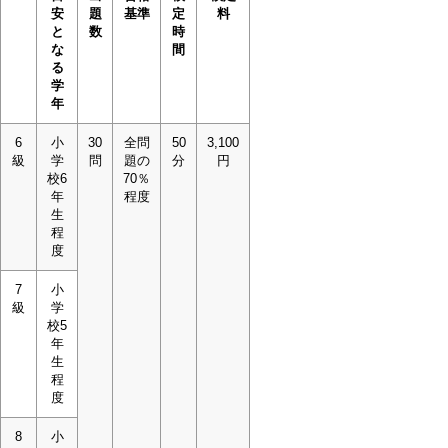
安
題
基準
定
料
と
数
時
な
間
る
学
年
6
小
30
全問
50
3,100
級
学
問
題の
分
円
校6
70％
年
程度
生
程
度
7
小
級
学
校5
年
生
程
度
8
小