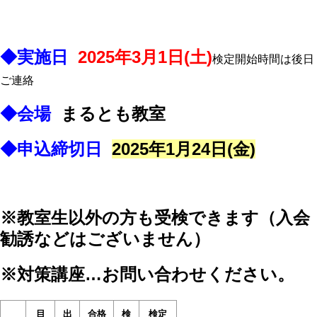
◆実施日
2025
年3
月1
日
(
土
)
検定開始時間は後日
ご連絡
◆会場
まるとも教室
◆申込締切日
2025
年1
月24
日
(金
)
※教室生以外の方も受検できます（入会
勧誘などはございません）
※
対策講座
…
お問い合わせください。
目
出
合格
検
検定